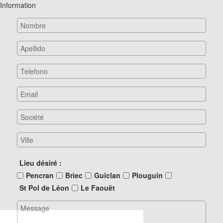
Information
Lieu désiré
Pencran
Briec
Guiclan
Plouguin
St Pol de Léon
Le Faouët