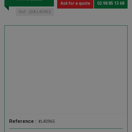
Ask for a quote
02 98 85 13 68
Ref :
JDA L40965
Reference :
#L40965