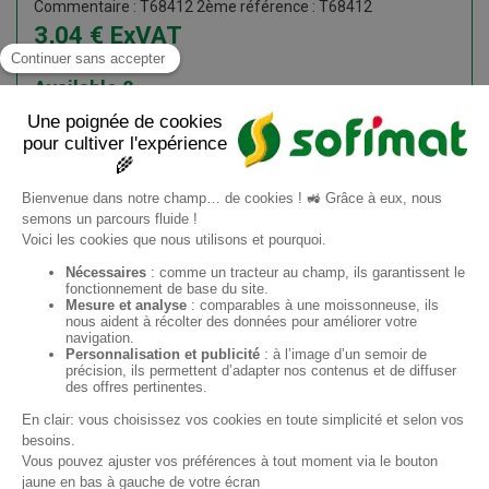
Commentaire : T68412 2ème référence : T68412
3,04
€
ExVAT
3,65
€
ATI
Available
8
Add to cart
Information request
ES
Sofimat
Sofimat Jardín
Material de occasión
Contacto