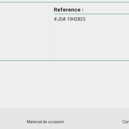
Reference :
#JDA 19H2825
Material de occasión
Con