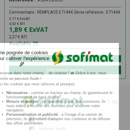
#JDA E83035
Commentaire : REMPLACE E71444 2ème référence : E71444
3,77
€
ExVAT
4,52
€
ATI
1,89
€
ExVAT
2,27
€
ATI
Available
75
Add to cart
Information request
ES
Sofimat
Sofimat Jardín