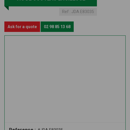
Ref :
JDA E83035
Ask for a quote
02 98 85 13 68
Reference :