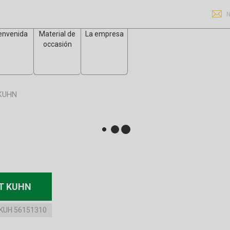
N
envenida
Material de
La empresa
occasión
 KUHN
T KUHN
KUH 56151310