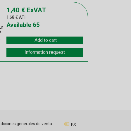
1,40
€
ExVAT
1,68
€
ATI
Available
65
ur
5
Add to cart
°
Information request
diciones generales de venta
ES