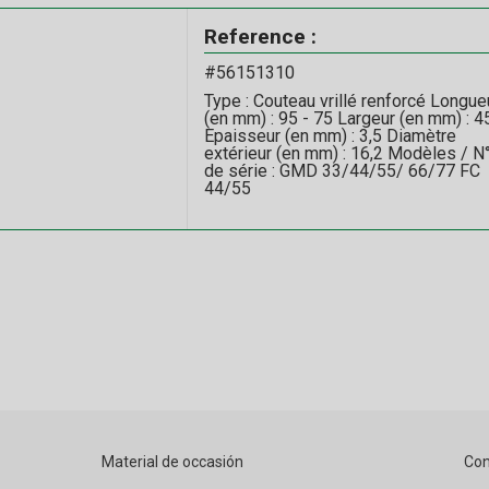
Reference :
#56151310
Type : Couteau vrillé renforcé Longue
(en mm) : 95 - 75 Largeur (en mm) : 4
Epaisseur (en mm) : 3,5 Diamètre
extérieur (en mm) : 16,2 Modèles / N
de série : GMD 33/44/55/ 66/77 FC
44/55
Material de occasión
Con