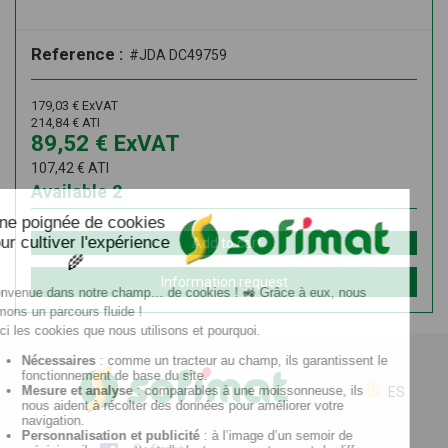
Reference :
#JDA DC49759
179,03
€
ExVAT
214,84
€
ATI
89,52
€
ExVAT
107,42
€
ATI
Available
2
Add to cart
Information request
ES