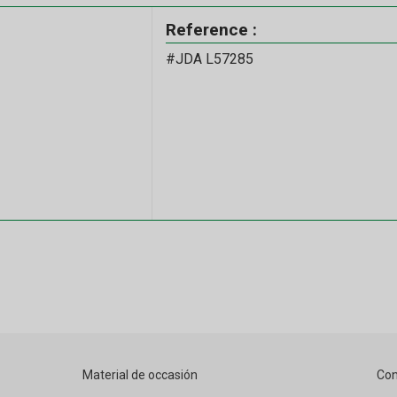
Reference :
#JDA L57285
Material de occasión
Con