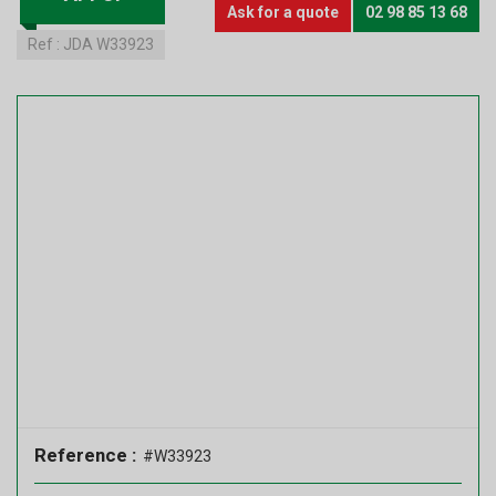
Ask for a quote
02 98 85 13 68
Ref :
JDA W33923
Reference :
#W33923