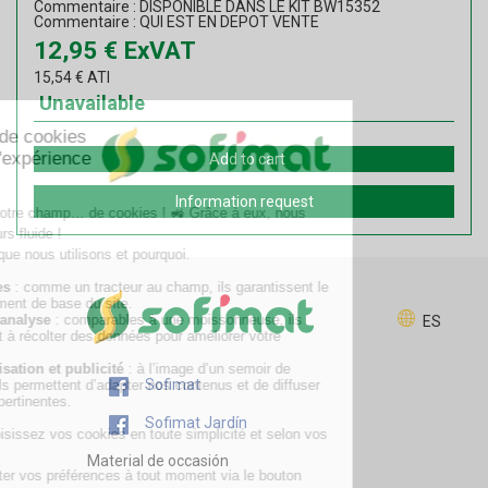
Commentaire : DISPONIBLE DANS LE KIT BW15352
Commentaire : QUI EST EN DEPOT VENTE
12,95
€
ExVAT
15,54
€
ATI
Unavailable
Add to cart
Information request
ES
Sofimat
Sofimat Jardín
Material de occasión