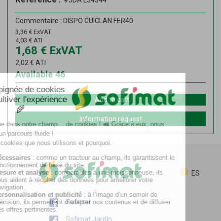
#JDA L34344
Commentaire : DISPO GUICLAN FER40
3,36
€
ExVAT
4,03
€
ATI
1,68
€
ExVAT
2,02
€
ATI
Available
46
Add to cart
Information request
ES
Sofimat
Sofimat Jardín