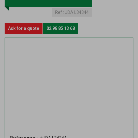
Ref :
JDA L34344
Ask for a quote
02 98 85 13 68
Reference :