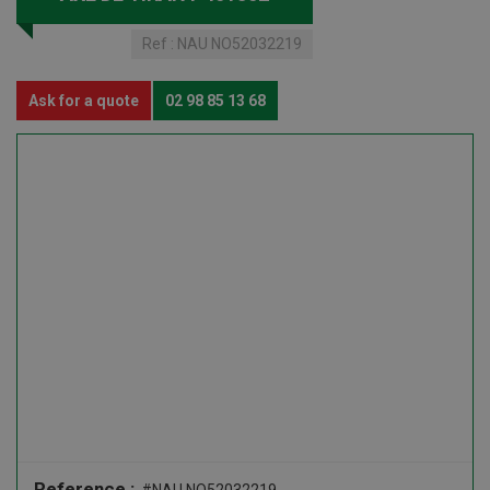
Ref :
NAU NO52032219
Ask for a quote
02 98 85 13 68
Reference :