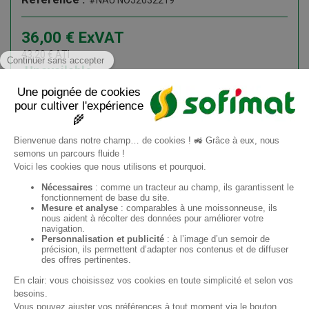
#NAU NO52032219
36,00
€
ExVAT
43,20
€
ATI
Unavailable
Add to cart
Information request
ES
Sofimat
Sofimat Jardín
Material de occasión