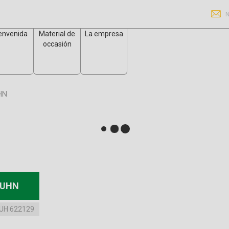
N
envenida
Material de
La empresa
occasión
HN
KUHN
UH 622129