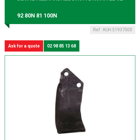
92 80N 81 100N
Ref :
KUH 51937000
Ask for a quote
02 98 85 13 68