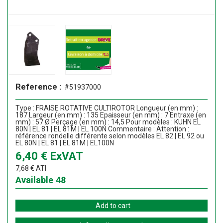
Reference :
#51937000
Type : FRAISE ROTATIVE CULTIROTOR Longueur (en mm) :
187 Largeur (en mm) : 135 Epaisseur (en mm) : 7 Entraxe (en
mm) : 57 Ø Perçage (en mm) : 14,5 Pour modèles : KUHN EL
80N | EL 81 | EL 81M | EL 100N Commentaire : Attention :
référence rondelle différente selon modèles EL 82 | EL 92 ou
EL 80N | EL 81 | EL 81M | EL100N
6,40
€
ExVAT
7,68
€
ATI
Available
48
Add to cart