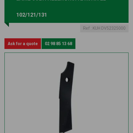
102/121/131
Ref :
KUH DV52325000
Ask for a quote
02 98 85 13 68