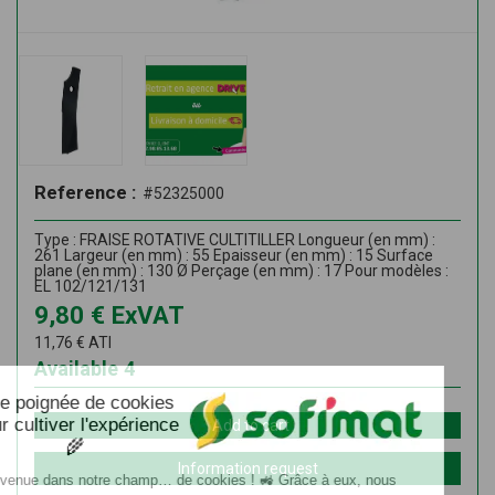
Reference :
#52325000
Type : FRAISE ROTATIVE CULTITILLER Longueur (en mm) :
261 Largeur (en mm) : 55 Epaisseur (en mm) : 15 Surface
plane (en mm) : 130 Ø Perçage (en mm) : 17 Pour modèles :
EL 102/121/131
9,80
€
ExVAT
11,76
€
ATI
Available
4
Add to cart
Information request