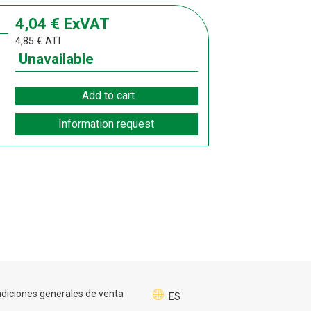
4,04
€
ExVAT
4,85
€
ATI
Unavailable
Add to cart
Information request
diciones generales de venta
ES