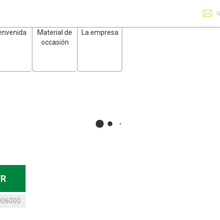
N
envenida
Material de
La empresa
occasión
ER
006000