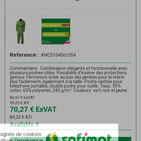
Reference :
#MCS104061054
Commentaire : Combinaison élégante et fonctionnelle avec
plusieurs poches utiles. Possibilité d’insérer des protections
genoux. Fermeture éclair au bas des jambes pour la retirer
plus facilement, également à la taille. Poche cachée pour
télephone portable, double poche pour outils. Tissu: 35%
coton, 65% polyester, 245 g/m². Couleurs: vert, noir et jaune.
82,67
€
ExVAT
99,20
€
ATI
70,27
€
ExVAT
84,32
€
ATI
Available
4
Add to cart