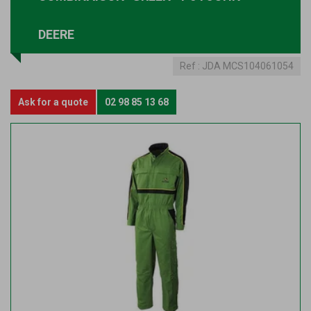
DEERE
Ref :
JDA MCS104061054
Ask for a quote
02 98 85 13 68