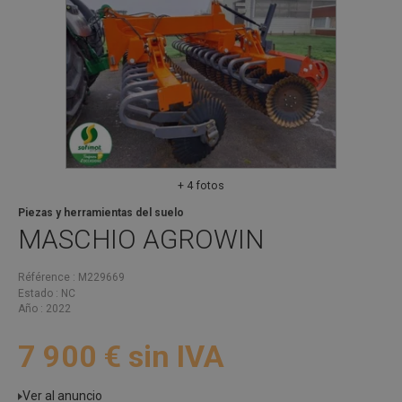
+ 4 fotos
Piezas y herramientas del suelo
MASCHIO
AGROWIN
Référence
M229669
Estado
NC
Año
2022
7 900
€
sin IVA
Ver al anuncio