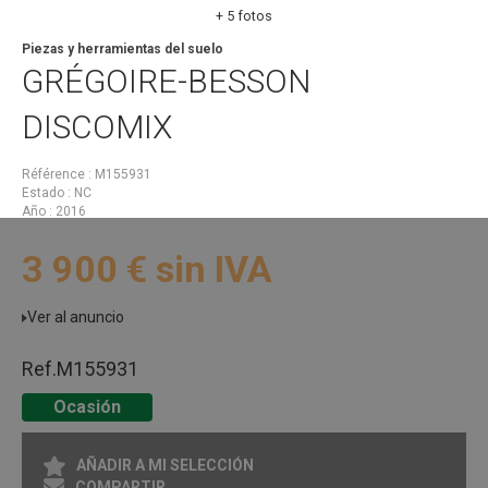
+ 5 fotos
Piezas y herramientas del suelo
GRÉGOIRE-BESSON
DISCOMIX
Référence
M155931
Estado
NC
Año
2016
3 900
€
sin IVA
Ver al anuncio
Ref.
M155931
Ocasión
AÑADIR A MI SELECCIÓN
COMPARTIR