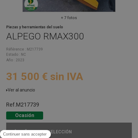
+ 7 fotos
Piezas y herramientas del suelo
ALPEGO
RMAX300
Référence
M217739
Estado
NC
Año
2023
31 500
€
sin IVA
Ver al anuncio
Ref.
M217739
Ocasión
AÑADIR A MI SELECCIÓN
COMPARTIR