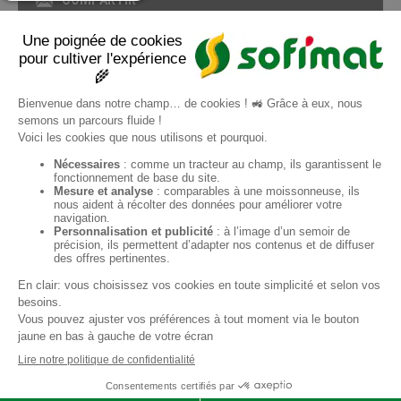
IMPRIMIR EN FORMATO PDF
Pagina
1
/ 1
ES
Sofimat
Sofimat Jardín
Material de occasión
Contacto
Condiciones generales de venta