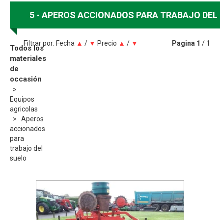
5
APEROS ACCIONADOS PARA TRABAJO DEL
Filtrar por:
Fecha
▲
/
▼
Precio
▲
/
▼
Pagina
1
/ 1
Todos los
materiales
de
occasión
Equipos
agricolas
Aperos
accionados
para
trabajo del
suelo