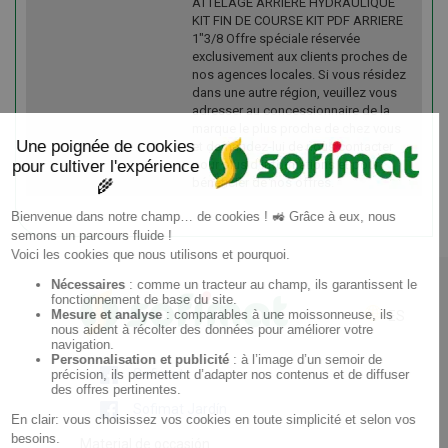
ATTELAGE ARRIERE HYDRAULIQUE
KIT FIN DE COURSE KIT PDF ARRIERE
1"3/8 Offre spéciale réservée
exclusivement aux clients proches de
nos agences locales. Si vous résidez
dans une autre région, veuillez vous
adresser au concessionnaire de la
marque le plus proche de chez vous
et demandez-lui de nous contacter
pour plus d'informations et pour
bénéficier de nos offres.
ES
Sofimat
Sofimat Jardín
Material de occasión