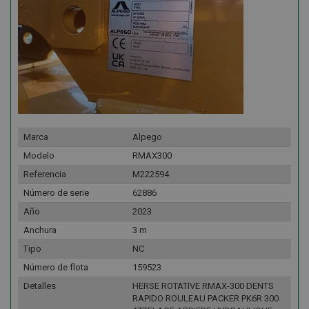
Marca
Alpego
Modelo
RMAX300
Referencia
M222594
Número de serie
62886
Año
2023
Anchura
3 m
Tipo
NC
Número de flota
159523
Detalles
HERSE ROTATIVE RMAX-300 DENTS
RAPIDO ROULEAU PACKER PK6R 300