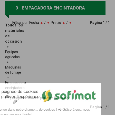
0
EMPACADORA ENCINTADORA
Filtrar por:
Fecha
▲
/
▼
Precio
▲
/
▼
Pagina
1
/ 1
Todos los
materiales
de
occasión
Equipos
agricolas
Máquinas
de forraje
Empacadora
encintadora
Hay ningun resultado por esta busqueda
Pagina
1
/ 1