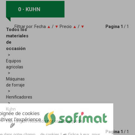
0
KUHN
Filtrar por:
Fecha
▲
/
▼
Precio
▲
/
▼
Pagina
1
/ 1
Todos los
materiales
de
occasión
Equipos
agricolas
Máquinas
de forraje
Henificadores
Kuhn
Hay ningun resultado por esta busqueda
Pagina
1
/ 1