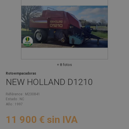
+ 8 fotos
Rotoempacadoras
NEW HOLLAND
D1210
Référence
M230841
Estado
NC
Año
1997
11 900
€
sin IVA