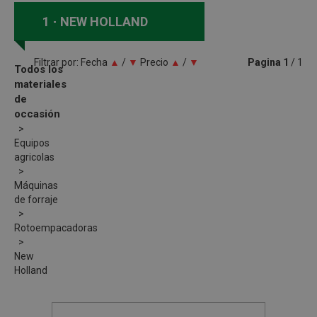
1
NEW HOLLAND
Filtrar por:
Fecha
▲
/
▼
Precio
▲
/
▼
Pagina
1
/ 1
Todos los
materiales
de
occasión
Equipos
agricolas
Máquinas
de forraje
Rotoempacadoras
New
Holland