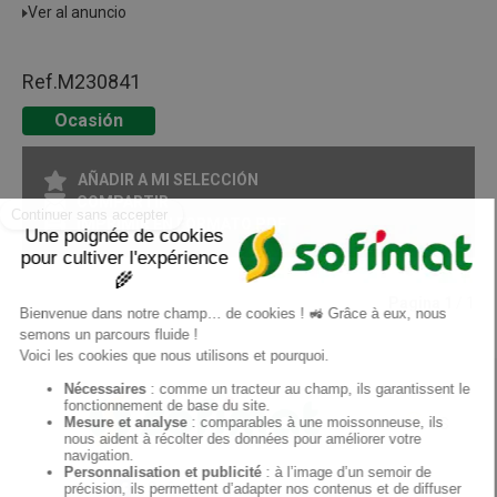
Ver al anuncio
Ref.
M230841
Ocasión
AÑADIR A MI SELECCIÓN
COMPARTIR
IMPRIMIR EN FORMATO PDF
Pagina
1
/ 1
ES
Sofimat