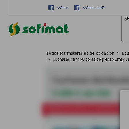
Sofimat
Sofimat Jardín
bi
Todos los materiales de occasión
Equ
Cucharas distribuidoras de pienso Emily D
Cucharas distribuid
3 200
€
sin IVA
PÓNGASE EN CONTACTO CON NOSOTROS