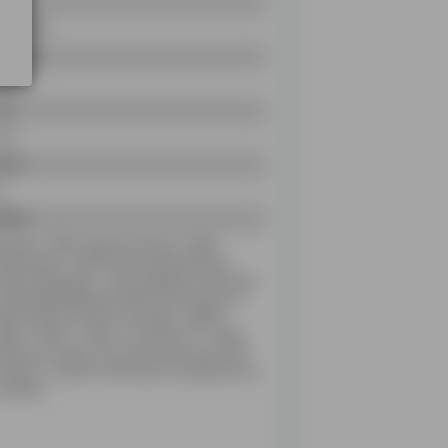
ily
S'FIB240
184450
838
19
4 m
500 L
C
8646
pacité : 2500 Largeur de travail : 2M40
versement : Avant Côté de déversement :
uche Adaptation : Sans attelage Commande
Hydraulique Matériel visible sur notre parc à
ncran (29) Du lundi au vendredi : 08h30 -
h00 / 13h30 - 17h30. Le samedi: 9h - 12h00.
éneaux en dehors de ces horaires (sur RDV)
ansport : Solution de livraison possible (nous
nsulter)