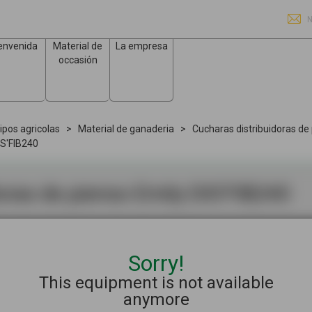
N
envenida
Material de
La empresa
occasión
ipos agricolas
Material de ganaderia
Cucharas distribuidoras de
IS'FIB240
oras de pienso
Emily
DIS'FIB240
Sorry!
COMPART
00 33 2 98 85 58 80
This equipment is not available
anymore