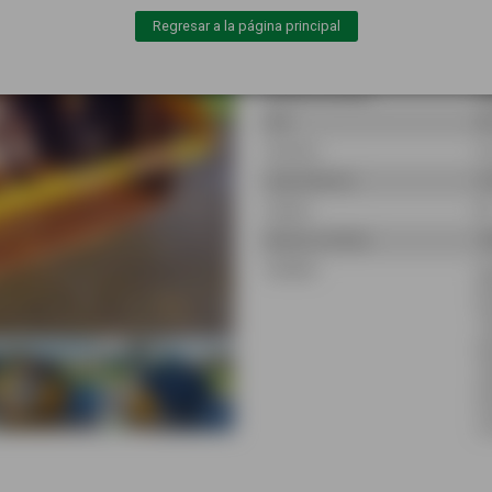
Marca
Em
Regresar a la página principal
Modelo
DI
Referencia
M
Número de serie
49
Año
20
Anchura
2,
Capacidad (L)
2 
Estado
N
Número de flota
13
Detalles
Ca
Dé
Ga
: 
Pe
12
Cr
Tr
co