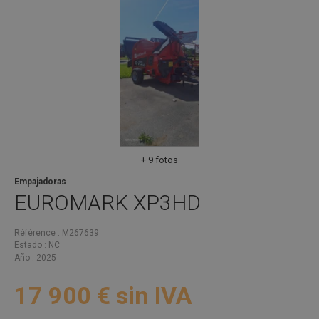
+ 9 fotos
Empajadoras
EUROMARK
XP3HD
Référence
M267639
Estado
NC
Año
2025
17 900
€
sin IVA