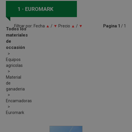
1
EUROMARK
Filtrar por:
Fecha
▲
/
▼
Precio
▲
/
▼
Pagina
1
/ 1
Todos los
materiales
de
occasión
Equipos
agricolas
Material
de
ganaderia
Encamadoras
Euromark