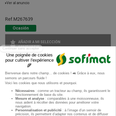
Ver al anuncio
Ref.
M267639
Ocasión
AÑADIR A MI SELECCIÓN
COMPARTIR
IMPRIMIR EN FORMATO PDF
Pagina
1
/ 1
ES
Sofimat