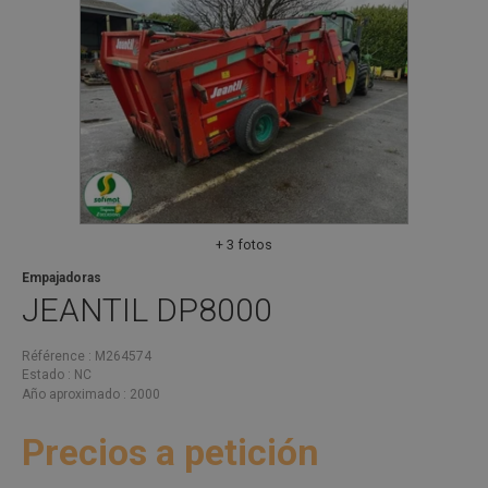
+ 3 fotos
Empajadoras
JEANTIL
DP8000
Référence
M264574
Estado
NC
Año aproximado
2000
Precios a petición