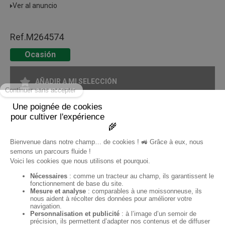
Ver al anuncio
Ref.
M264574
Ocasión
AÑADIR A MI SELECCIÓN
COMPARTIR
IMPRIMIR EN FORMATO PDF
Pagina
1
/ 1
ES
Sofimat