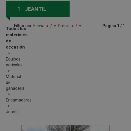
1
JEANTIL
Filtrar por:
Fecha
▲
/
▼
Precio
▲
/
▼
Pagina
1
/ 1
Todos los
materiales
de
occasión
Equipos
agricolas
Material
de
ganaderia
Encamadoras
Jeantil