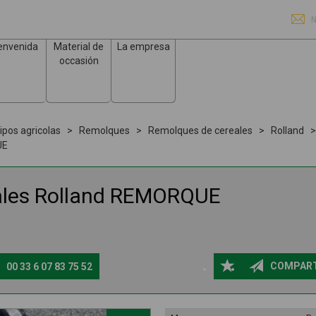
N
envenida
Material de
La empresa
occasión
ipos agricolas
Remolques
Remolques de cereales
Rolland
UE
ales
Rolland
REMORQUE
COMPART
00 33 6 07 83 75 52