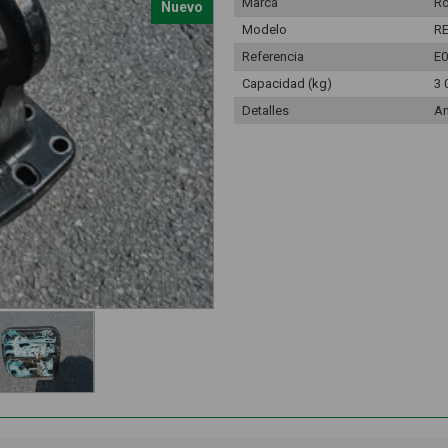
Marca
Ro
Nuevo
Modelo
R
Referencia
E0
Capacidad (kg)
3 
Detalles
An