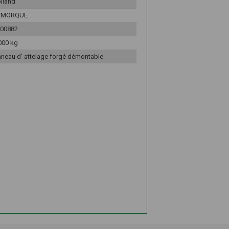
lland
EMORQUE
00882
000 kg
neau d' attelage forgé démontable