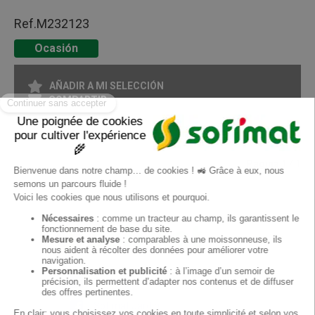
Ref.
M232123
Ocasión
AÑADIR A MI SELECCIÓN
COMPARTIR
IMPRIMIR EN FORMATO PDF
Pagina
1
/ 1
ES
Sofimat
Sofimat Jardín