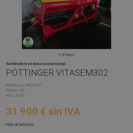
+ 3 fotos
Sembradora en línea convencional
PÖTTINGER
VITASEM302
Référence
M232123
Estado
NC
Año
2020
31 900
€
sin IVA
Ver al anuncio