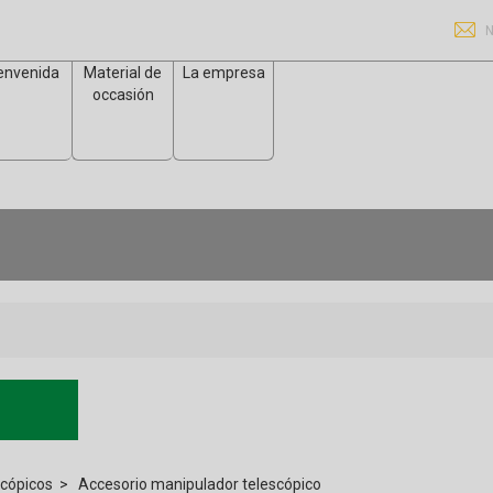
N
envenida
Material de
La empresa
occasión
scópicos
Accesorio manipulador telescópico