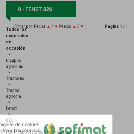
0
FENDT 826
Filtrar por:
Fecha
▲
/
▼
Precio
▲
/
▼
Pagina
1
/ 1
Todos los
materiales
de
occasión
Equipos
agricolas
Tractores
Tractor
agricola
Fendt
826
Hay ningun resultado por esta busqueda