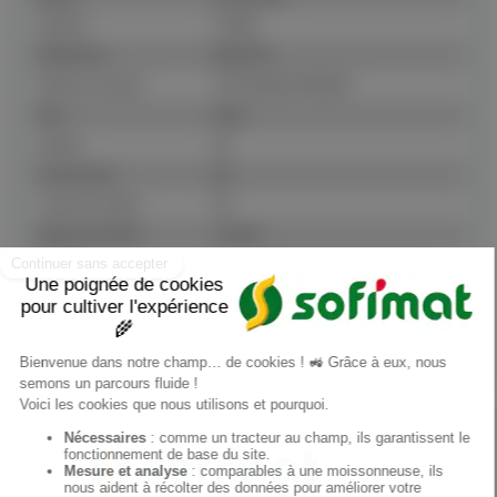
Modelo
5105M
Referencia
M267075
Número de serie
1PY5105MJSF003665
Año
2026
Estado
NC
Transmisión
NC
Tracción simple
NC
Número de flota
172959
Detalles
Prêt : Oui Date livraison en agence :
20260604 Livré client final : Oui Récept
certificat véhic neuf : Oui Règlement
carte grise : À facturer
ES