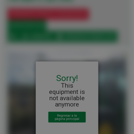
PÓNGASE EN CONTACTO CON NOSOTROS
00 33 6 07 83 75 52
COMPARTIR
IMPRIMIR EN FORMATO PDF
Sorry!
This
equipment is
not available
anymore
Regresar a la
página principal