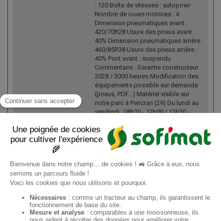
: 120 Boîte de vitesses : autopowr
Nombre de roues motrices : 4
Dimension pneumatiques avant :
420/70R28 Usure des pneus avant :
40% Dimension pneumatiques arrière :
460/85R38 Usure des pneus arrière :
40% Pont avant : suspendu
Commentaire : Garantie constructeur
2028 / 3000 heures Modification des
équipements possible sur demande
(pneus, PDF...) Matériel visible sur
notre parc à Pencran (29) Du lundi au
vendredi : 08h30 - 12h00 / 13h30 -
17h30. Le samedi: 9h - 12h00.
Créneaux en dehors de ces horaires
(sur RDV) Transport : Solution de
livraison possible (nous consulter)
ES