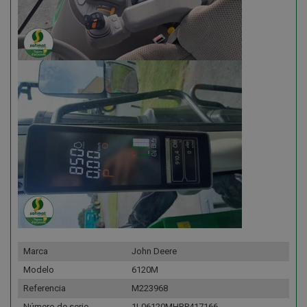
Marca
John Deere
Modelo
6120M
Referencia
M223968
Número de serie
1L06120MHRP417166