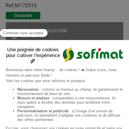
Ref.
M172513
Ocasión
AÑADIR A MI SELECCIÓN
COMPARTIR
IMPRIMIR EN FORMATO PDF
Pagina
1
/ 1
ES
Sofimat
Sofimat Jardín