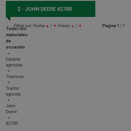
2
JOHN DEERE 8270R
Filtrar por:
Fecha
▲
/
▼
Precio
▲
/
▼
Pagina
1
/ 1
Todos los
materiales
de
occasión
Equipos
agricolas
Tractores
Tractor
agricola
John
Deere
8270R