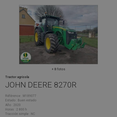
+ 8 fotos
Tractor agricola
JOHN DEERE
8270R
Référence
M189077
Estado
Buen estado
Año
2020
Horas
2 800 h
Tracción simple
NC