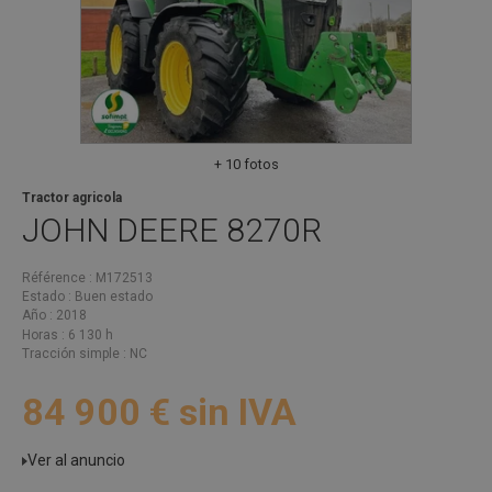
+ 10 fotos
Tractor agricola
JOHN DEERE
8270R
Référence
M172513
Estado
Buen estado
Año
2018
Horas
6 130 h
Tracción simple
NC
84 900
€
sin IVA
Ver al anuncio