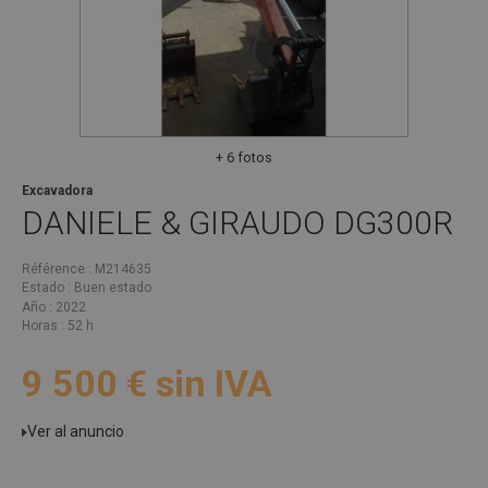
+ 6 fotos
Excavadora
DANIELE & GIRAUDO
DG300R
Référence
M214635
Estado
Buen estado
Año
2022
Horas
52 h
9 500
€
sin IVA
Ver al anuncio