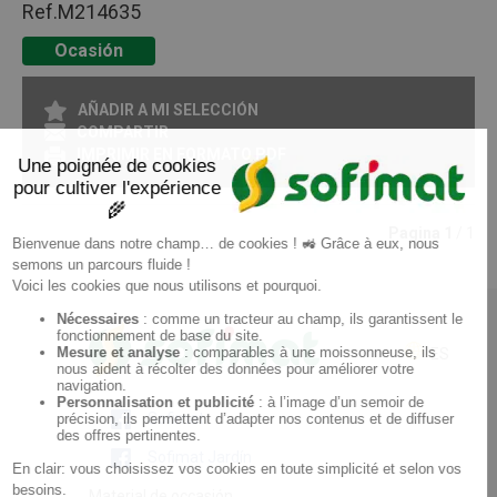
Ref.
M214635
Ocasión
AÑADIR A MI SELECCIÓN
COMPARTIR
IMPRIMIR EN FORMATO PDF
Pagina
1
/ 1
ES
Sofimat
Sofimat Jardín
Material de occasión