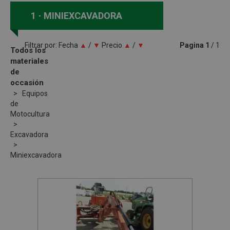
1
MINIEXCAVADORA
Filtrar por:
Fecha
▲
/
▼
Precio
▲
/
▼
Pagina
1
/ 1
Todos los
materiales
de
occasión
Equipos
de
Motocultura
Excavadora
Miniexcavadora