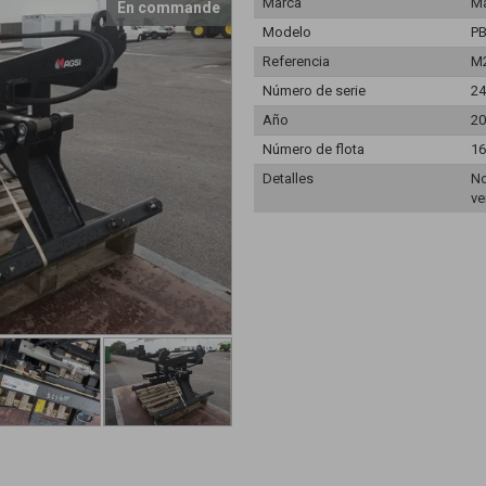
Marca
M
En commande
Modelo
PB
Referencia
M
Número de serie
24
Año
20
Número de flota
16
Detalles
No
ve