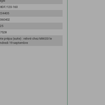
agsi
8DF/120-160
234405
060402
25
7528
te prépa (suite) : relivré chez MAGSI le
ndredi 19 septembre