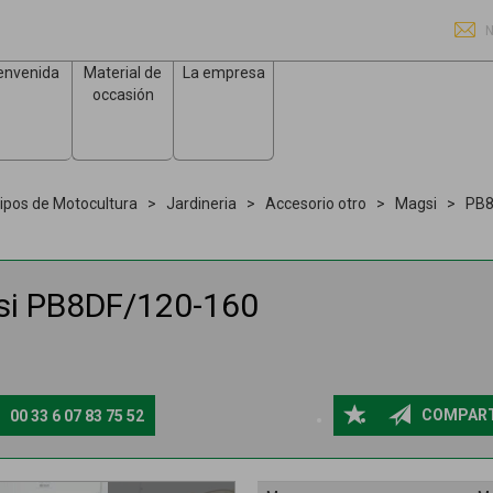
N
envenida
Material de
La empresa
occasión
ipos de Motocultura
Jardineria
Accesorio otro
Magsi
PB8
si
PB8DF/120-160
COMPART
00 33 6 07 83 75 52