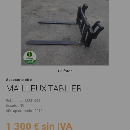
+ 3 fotos
Accesorio otro
MAILLEUX
TABLIER
Référence
M231699
Estado
NC
Año aproximado
2010
1 300
€
sin IVA