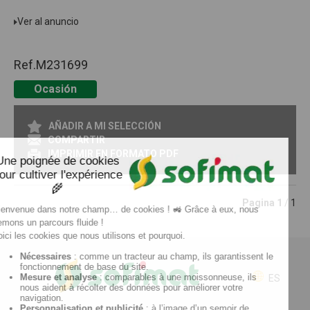
Ver al anuncio
Ref.
M231699
Ocasión
AÑADIR A MI SELECCIÓN
COMPARTIR
IMPRIMIR EN FORMATO PDF
Pagina
1
/ 1
ES