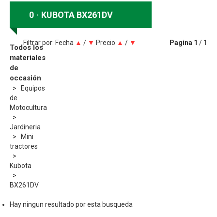
0
KUBOTA BX261DV
Filtrar por:
Fecha
▲
/
▼
Precio
▲
/
▼
Pagina
1
/ 1
Todos los
materiales
de
occasión
Equipos
de
Motocultura
Jardineria
Mini
tractores
Kubota
BX261DV
Hay ningun resultado por esta busqueda