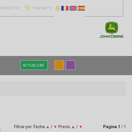
EWSLETTER
CONTACTO
ACTUALIZAR
Filtrar por:
Fecha
▲
/
▼
Precio
▲
/
▼
Pagina
1
/ 1
o