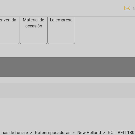
N
envenida
Material de
La empresa
occasión
nas de forraje
Rotoempacadoras
New Holland
ROLLBELT180